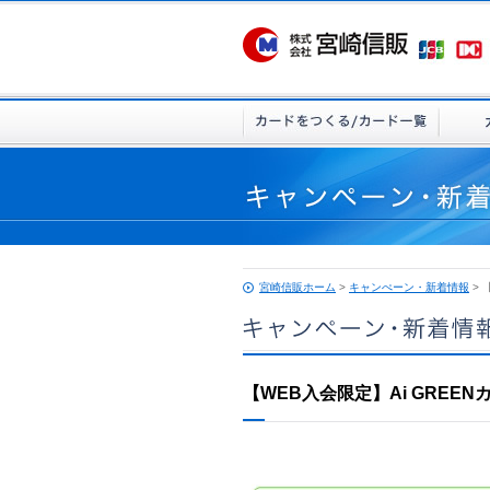
宮崎信販ホーム
>
キャンぺーン・新着情報
> 
【WEB入会限定】Ai GREE