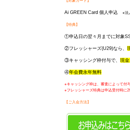
【対象カード】
Ai GREEN Card 個人申込
※法
【特典】
①申込日の翌々月までに対象SS
②フレッシャーズ(U29)なら、
③キャッシング枠付与で、
現金1
④
年会費永年無料
※キャッシング枠は、審査によって付
※フレッシャーズ特典は申込受付時に2
【ご入会方法】