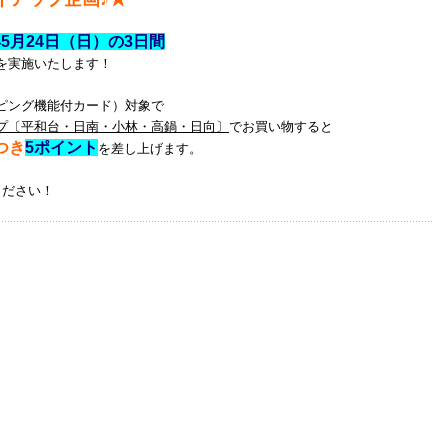
6年5月24日（日）の3日間
を実施いたします！
ピング機能付カード）対象で
プ〔平和台・日南・小林・高鍋・日向〕
でお買い物すると
つき
5ポイント
を差し上げます。
ください！