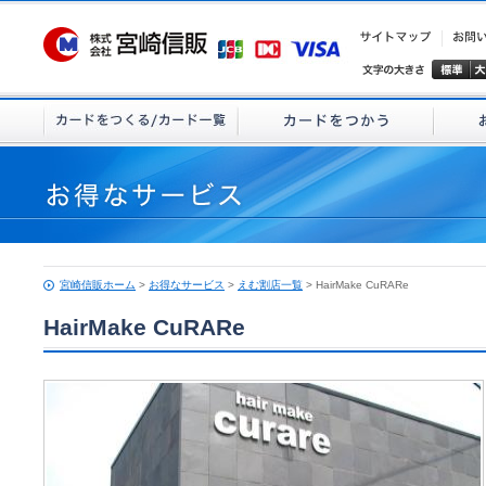
宮崎信販ホーム
>
お得なサービス
>
えむ割店一覧
> HairMake CuRARe
HairMake CuRARe