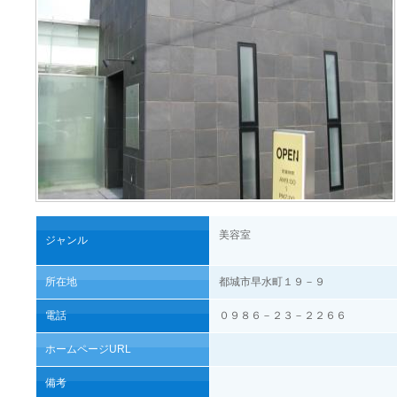
美容室
ジャンル
所在地
都城市早水町１９－９
電話
０９８６－２３－２２６６
ホームページURL
備考