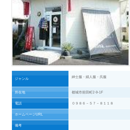
紳士服・婦人服・呉服
ジャンル
所在地
都城市前田町2-9-1F
電話
０９８６－５７－８１１８
ホームページURL
備考