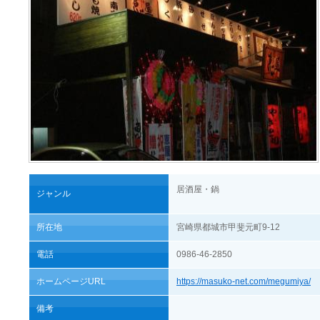
居酒屋・鍋
ジャンル
所在地
宮崎県都城市甲斐元町9-12
電話
0986-46-2850
ホームページURL
https://masuko-net.com/megumiya/
備考