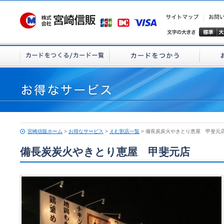
宮崎信販ホーム
>
お得なサービス
>
えむ割店一覧
> 備長炭炭火やきとり恵屋 甲斐元
備長炭炭火やきとり恵屋 甲斐元店