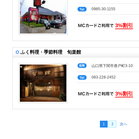
0985-30-1155
3%割引
ふく料理・季節料理 旬楽館
山口県下関市唐戸町3-10
083-228-2452
3%割引
1
2
次へ