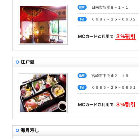
日南市飫肥８－１－１
０９８７－２５－０６０２
３%割引
江戸銀
宮崎市中央通２－１６
０９８５－２９－５８６１
３%割引
海舟寿し