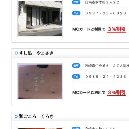
日南市材木町２－２２
０９８７－２３－６３２３
３%割引
すし処 やまさき
宮崎市中央通６－２７人情
０９８５－２４－４２３３
３%割引
和ごころ くろき