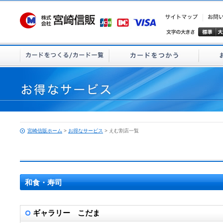
宮崎信販ホーム
>
お得なサービス
> えむ割店一覧
和食・寿司
ギャラリー こだま