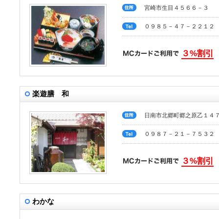
宮崎市生目４５６６－３
０９８５－４７－２２１２
３%割引
楽遊膳 和
日南市北郷町郷之原乙１４
０９８７－２１－７５３２
３%割引
わかな