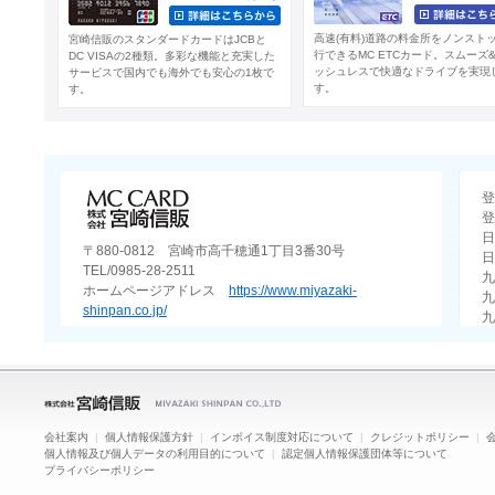
高速(有料)道路の料金所をノンスト
宮崎信販のスタンダードカードはJCBと
行できるMC ETCカード。スムーズ
DC VISAの2種類。多彩な機能と充実した
ッシュレスで快適なドライブを実現
サービスで国内でも海外でも安心の1枚で
す。
す。
登
登
日
〒880-0812 宮崎市高千穂通1丁目3番30号
日
TEL/0985-28-2511
九
ホームページアドレス
https://www.miyazaki-
九
shinpan.co.jp/
九
会社案内
|
個人情報保護方針
|
インボイス制度対応について
|
クレジットポリシー
|
個人情報及び個人データの利用目的について
|
認定個人情報保護団体等について
プライバシーポリシー