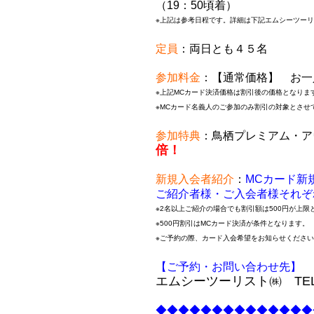
（19：50頃着）
※上記は参考日程です。詳細は下記エムシーツー
定員
：両日とも４５名
参加料金
：【通常価格】 お一
※上記MCカード決済価格は割引後の価格となりま
※MCカード名義人のご参加のみ割引の対象とさせ
参加特典
：鳥栖プレミアム・ア
倍！
新規入会者紹介
：
MCカード新
ご紹介者様・ご入会者様それぞ
※2名以上ご紹介の場合でも割引額は500円が上限
※500円割引はMCカード決済が条件となります。
※ご予約の際、カード入会希望をお知らせくださ
【ご予約・お問い合わせ先】
エムシーツーリスト㈱ TE
◆◆◆◆◆◆◆◆◆◆◆◆◆◆