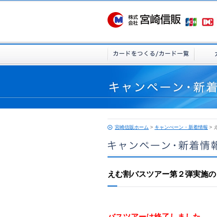
宮崎信販ホーム
>
キャンぺーン・新着情報
>
えむ割バスツアー第２弾実施の
バスツアーは終了しました。