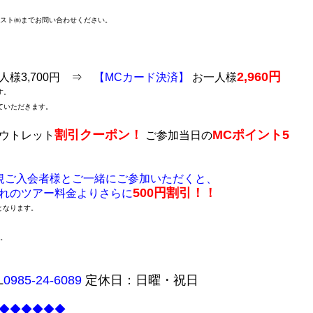
リスト㈱までお問い合わせください。
2,960円
人様3,700円 ⇒
【MCカード決済】
お一人様
す。
ていただきます。
割引クーポン！
MCポイント5
ウトレット
ご参加当日の
規ご入会者様とご一緒にご参加いただくと、
500円割引！！
れのツアー料金よりさらに
となります。
い。
L
0985-24-6089
定休日：日曜・祝日
◆◆◆◆◆◆