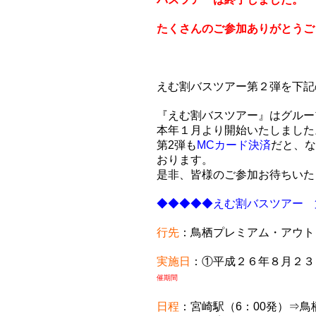
たくさんのご参加ありがとうご
えむ割バスツアー第２弾を下記
『えむ割バスツアー』はグルー
本年１月より開始いたしました
第2弾も
MCカード決済
だと、な
おります。
是非、皆様のご参加お待ちいた
◆◆◆◆◆えむ割バスツアー 
行先
：鳥栖プレミアム・アウト
実施日
：①平成２６年８月２
催期間
日程
：宮崎駅（6：00発）⇒