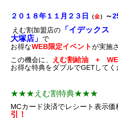
２０１８年１１月２３日
～
2
（
金
）
「イデックス 
えむ割加盟店の
大塚店」
で
WEB限定イベント
お得な
が実施
えむ割給油 + W
この機会に、
お得な特典をダブルでGETしてく
★★★えむ割特典★★★
MCカード決済でレシート表示価
引！