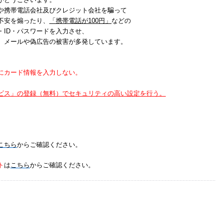
や携帯電話会社及びクレジット会社を騙って
不安を煽ったり、
「携帯電話が100円」
などの
・ID・パスワードを入力させ、
）メールや偽広告の被害が多発しています。
にカード情報を入力しない。
ビス」の登録（無料）でセキュリティの高い設定を行う。
こちら
からご確認ください。
ト
は
こちら
からご確認ください。