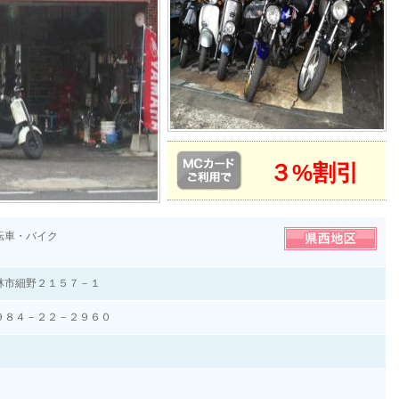
３%割引
転車・バイク
林市細野２１５７－１
９８４－２２－２９６０