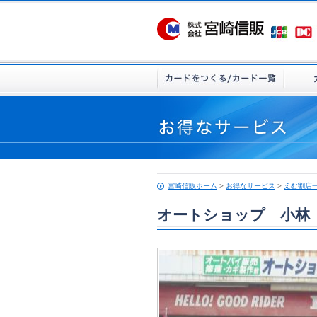
宮崎信販ホーム
>
お得なサービス
>
えむ割店
オートショップ 小林