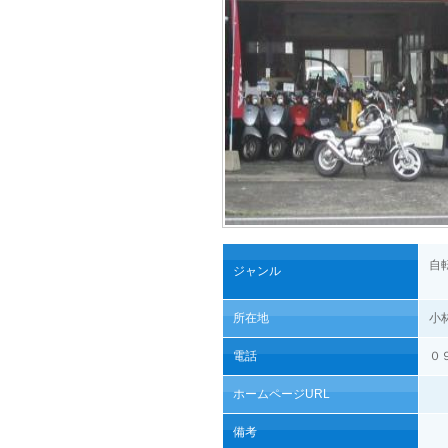
自
ジャンル
所在地
小
電話
０
ホームページURL
備考