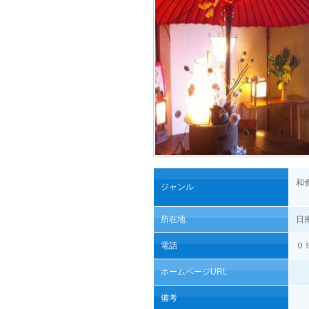
和
ジャンル
所在地
日
電話
０
ホームページURL
備考