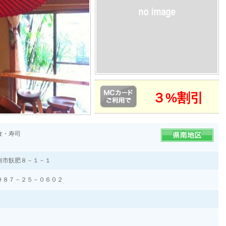
３%割引
食・寿司
南市飫肥８－１－１
９８７－２５－０６０２