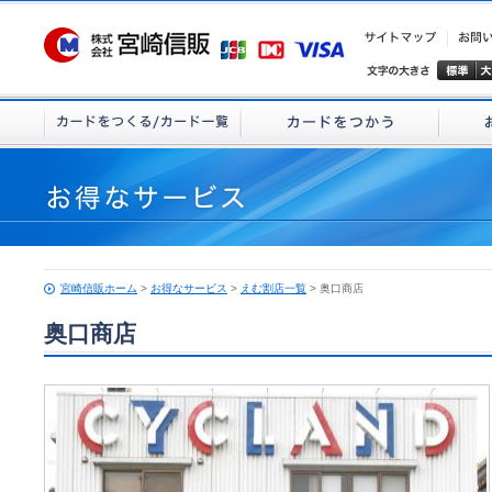
宮崎信販ホーム
>
お得なサービス
>
えむ割店一覧
> 奥口商店
奥口商店