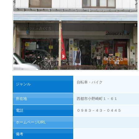
自転車・バイク
ジャンル
所在地
西都市小野崎町１－６１
電話
０９８３－４３－０４４５
ホームページURL
備考