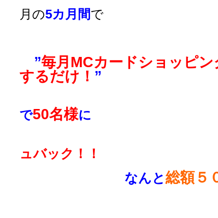
4月5月6
月の
5カ月間
で
”
毎
月MCカードショッピン
するだけ！
”
50名様
で
に
ュバック！！
総額５
なんと