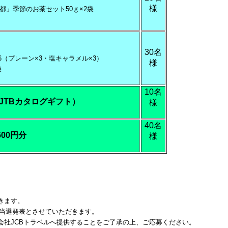
様
EL京都」季節のお茶セット50ｇ×2袋
30名
6（プレーン×3・塩キャラメル×3）
様
袋
10名
JTBカタログギフト）
様
40名
500円分
様
きます。
って当選発表とさせていただきます。
会社JCBトラベルへ提供することをご了承の上、ご応募ください。