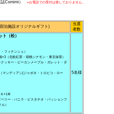
誌Comimi）
※お電話での受付は致しておりません。
当選
名宿泊施設オリジナルギフト)
者数
ット（松）
ヌ・フィナンシェ）
個×3（北欧紅茶・胡桃シナモン・東京抹茶）
ャークッキー・ピーカンメープル・ガレット・ダ
5名様
3（マンディアン[ジャポネ・トロピコ・ロー
キ×1本
ラズベリー・バニラ・ピスタチオ・パッションフ
メル）