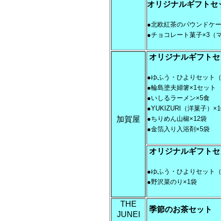
オリジナルギフトセ
●北欧紅茶のパウンドケー
●チョコレート菓子×3（
オリジナルギフトセ
●ゆふう・ひよりセット（
●輪島塗夫婦箸×1セット
●いしるラーメン×5食
●YUKIZURI（洋菓子）×
加賀屋
●ちりめん山椒×12袋
●金箔入り入浴剤×5袋
オリジナルギフトセ
●ゆふう・ひよりセット（
●野沢菜のり×1袋
THE
季節のお茶セット
JUNEI