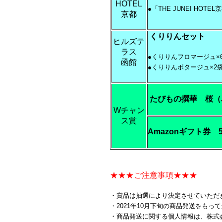
HOTEL
●「THE JUNEI HOT
京都
くりりんセット
ヒルズテ
ラス
●くりりんフロマージュ×
函館
●くりりんポタージュ×2
たびもの撰華 桜（
Wチャン
ス賞
Amazonギフト券 
★★★ご注意事項★★★
・賞品は
抽選により決定させていただ
・2021年10月下旬の商品発送をも
・商品発送に関する個人情報は、株式