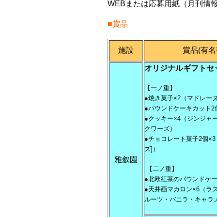
WEBまたは応募用紙（月刊情報
■賞品
施設
賞品(有
オリジナルギフトセ
【一ノ重】
●焼き菓子×2（マドレー
●パウンドケーキカット2
●クッキー×4（ジンジ
クワーズ）
●チョコレート菓子2個×
ズ]）
雅叙園
【二ノ重】
●北欧紅茶のパウンドケー
●天井画マカロン×6（
ルーツ・バニラ・キャラ