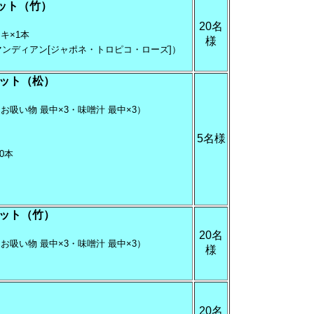
ット（竹）
20名
キ×1本
様
マンディアン[ジャポネ・トロピコ・ローズ]）
ット（松）
お吸い物 最中×3・味噌汁 最中×3）
5名様
10本
ット（竹）
20名
お吸い物 最中×3・味噌汁 最中×3）
様
20名