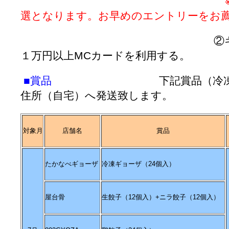
選となります。お早めのエントリーをお
②キャンペーン期
１万円以上MCカードを利用する。
■賞品
下記賞品（冷凍餃子）
住所（自宅）へ発送致します。
対象月
店舗名
賞品
たかなべギョーザ
冷凍ギョーザ（24個入）
屋台骨
生餃子（12個入）+ニラ餃子（12個入）