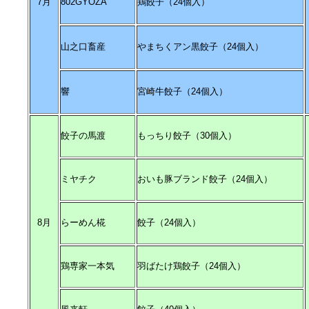
7月
802GYOZA
鶏餃子（24個入）
山之口畜産
やまちくアン黒餃子（24個入）
響
宮崎牛餃子（24個入）
餃子の馬渡
もっちり餃子（30個入）
ミヤチク
おいも豚ブランド餃子（24個入）
8月
らーめん椛
餃子（24個入）
鶏専家一本気
羽ばたけ鶏餃子（24個入）