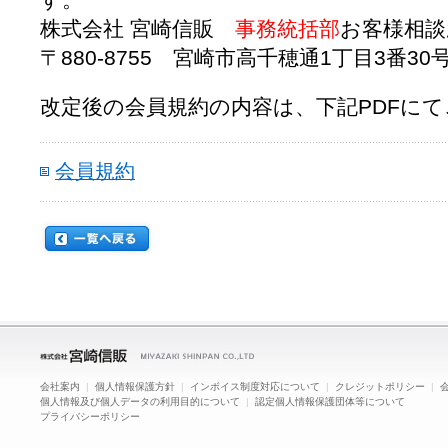
す。
株式会社 宮崎信販
事務統括部
お客様相談
〒880-8755 宮崎市高千穂通1丁目3番30号 TE
改定後の会員規約の内容は、下記PDFに
会員規約
会社案内
|
個人情報保護方針
|
インボイス制度対応について
|
クレジットポリシー
|
個人情報及び個人データの利用目的について
|
認定個人情報保護団体等について
プライバシーポリシー