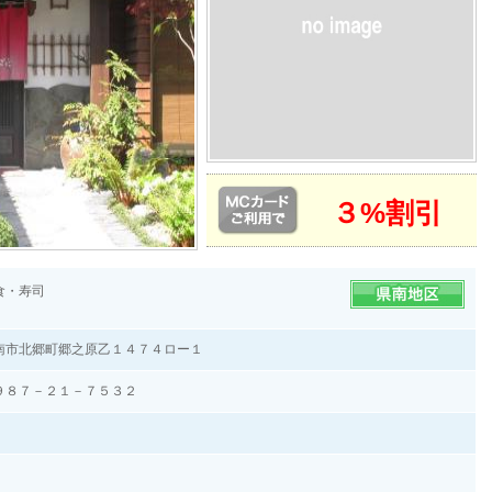
３%割引
食・寿司
南市北郷町郷之原乙１４７４ロー１
９８７－２１－７５３２