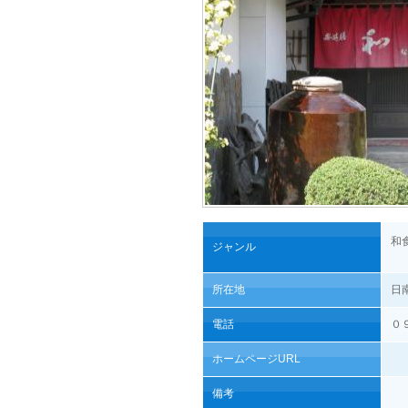
和
ジャンル
所在地
日
電話
０
ホームページURL
備考