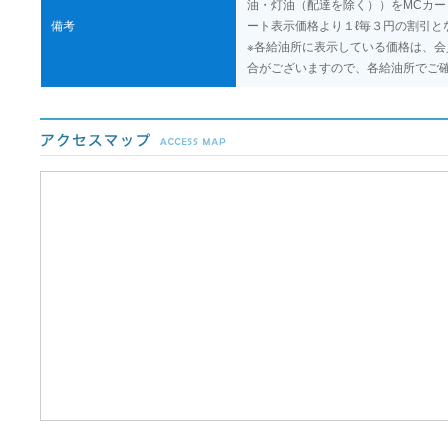
油・灯油（配達を除く））をMCカ
備考
ート表示価格より１ℓ毎３円の割引
※各給油所に表示している価格は、
合がございますので、各給油所でご