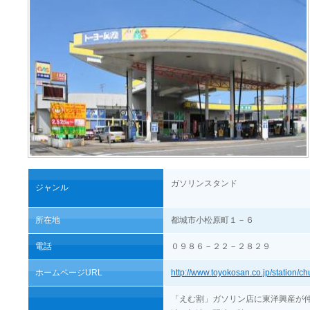
ガソリンスタンド
ジャンル
所在地
都城市小松原町１－６
電話
０９８６－２２－２８２９
ホームページURL
http://www.toyokosan.co.jp/station/c
「えむ割」ガソリン店に東洋興産が